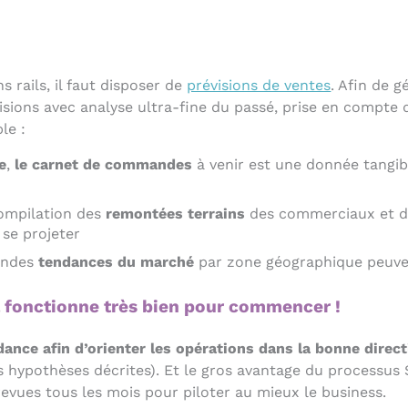
 rails, il faut disposer de
prévisions de ventes
. Afin de 
évisions avec analyse ultra-fine du passé, prise en compt
le :
e
,
le carnet de commandes
à venir est une donnée tangib
compilation des
remontées terrains
des commerciaux et de
 se projeter
randes
tendances du marché
par zone géographique peuven
l fonctionne très bien pour commencer !
ance afin d’orienter les opérations dans la bonne direc
s hypothèses décrites). Et le gros avantage du processus 
revues tous les mois pour piloter au mieux le business.