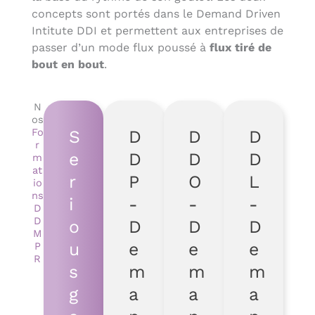
concepts sont portés dans le Demand Driven
Intitute DDI et permettent aux entreprises de
passer d’un mode flux poussé à
flux tiré de
bout en bout
.
N
os
Fo
S
D
D
D
r
e
D
D
D
m
at
r
P
O
L
io
ns
i
-
-
-
D
D
o
D
D
D
M
u
e
e
e
P
R
s
m
m
m
g
a
a
a