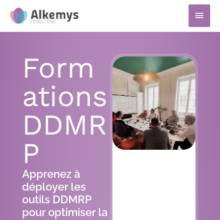
Aller
Men
au
prin
contenu
Form
ations
DDMR
P
Apprenez à
déployer les
outils DDMRP
pour optimiser la