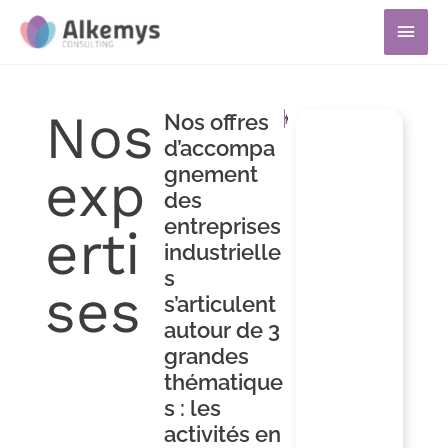
Aller
Men
au
prin
contenu
Nos
Nos offres
Développement Produit
Excellence Industrielle
Supply Chain
Tout
d’accompa
gnement
exp
des
entreprises
erti
industrielle
s
ses
s’articulent
autour de 3
grandes
thématique
s : les
activités en