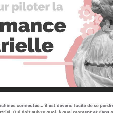
achines connectés… il est devenu facile de se perdr
riel. Qui doit suivre quoi, à quel moment et dans qu