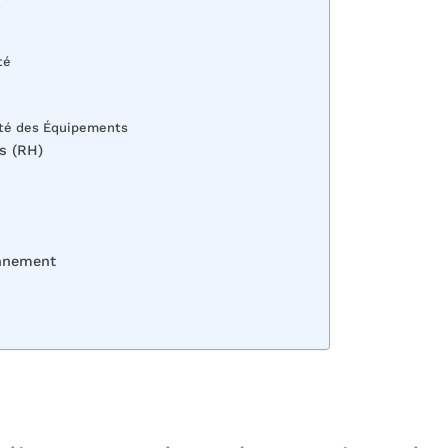
té
lité des Équipements
s (RH)
onnement