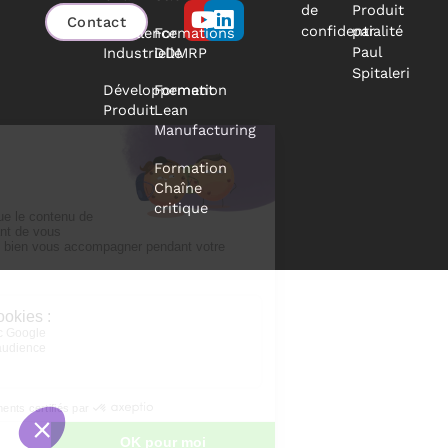
Youtube
Linkedin
de
Produit
Contact
confidentialité
par
Excellence
Formations
Paul
Industrielle
DDMRP
Spitaleri
Développement
Formation
Produit
Lean
Manufacturing
Formation
Chaîne
critique